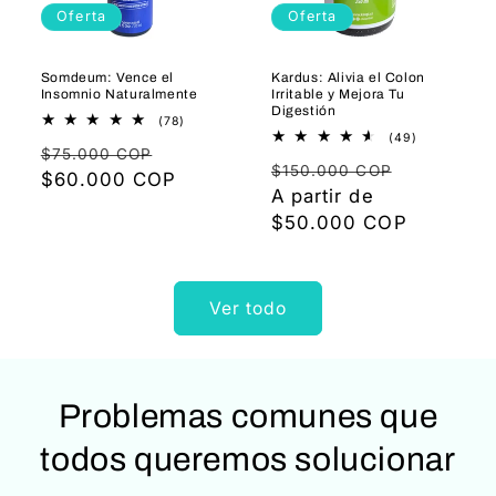
Oferta
Oferta
Somdeum: Vence el
Kardus: Alivia el Colon
Insomnio Naturalmente
Irritable y Mejora Tu
Digestión
78
(78)
reseñas
49
(49)
Precio
Precio
totales
reseñas
$75.000 COP
Precio
Precio
totales
$150.000 COP
habitual
$60.000 COP
de
habitual
A partir de
de
oferta
$50.000 COP
oferta
Ver todo
Problemas comunes que
todos queremos solucionar