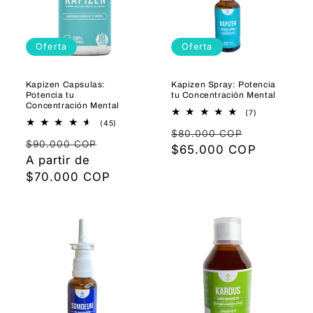
Oferta
Oferta
Kapizen Capsulas:
Kapizen Spray: Potencia
Potencia tu
tu Concentración Mental
Concentración Mental
7
(7)
reseñas
45
(45)
Precio
Precio
totales
reseñas
$80.000 COP
Precio
Precio
totales
$90.000 COP
habitual
$65.000 COP
de
habitual
A partir de
de
oferta
$70.000 COP
oferta