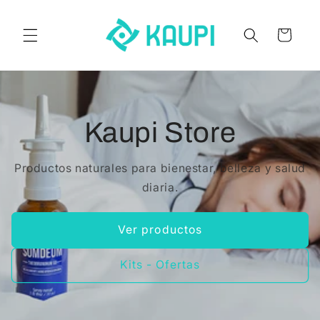
Ir
directamente
al contenido
Carrito
Kaupi Store
Productos naturales para bienestar, belleza y salud
diaria.
Ver productos
Kits - Ofertas